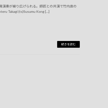
興演奏が繰り広げられる。師匠との共演で竹内直の
kagi (ts)Susumu Kong […]
続きを読む