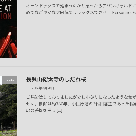
オーソドックスで始まったかと思ったらアバンギャルド
めてなごやかな雰囲気でリラックスできる。 Personnel:Fumio Itab
長興山紹太寺のしだれ桜
photo
2026年3月28日
ご無沙汰しておりましたが少し小ぶりになったような気
せん。樹齢は約360年、小田原藩の2代目藩主であった稲葉
局の菩提を弔う […]