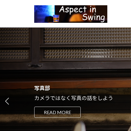
コ
ナ
ン
ビ
テ
ゲ
ン
ー
ツ
シ
へ
ョ
ス
ン
キ
に
ッ
移
プ
動
写真部
カメラではなく写真の話をしよう
READ MORE