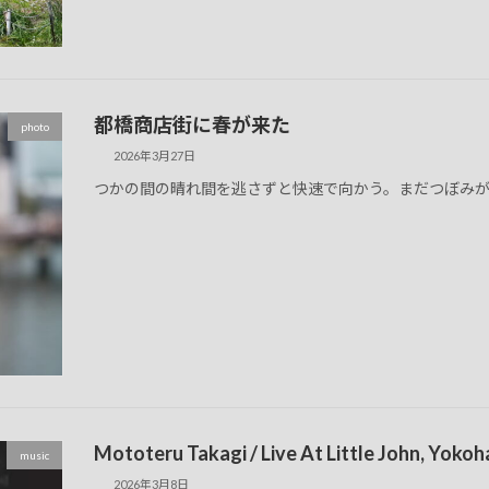
都橋商店街に春が来た
photo
2026年3月27日
つかの間の晴れ間を逃さずと快速で向かう。まだつぼみが
Mototeru Takagi / Live At Little John, Yoko
music
2026年3月8日