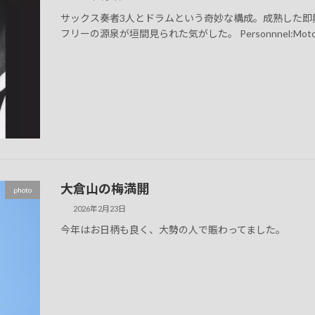
サックス奏者3人とドラムという奇妙な構成。成熟した即
フリーの源泉が垣間見られた気がした。 Personnnel:Mototeru Ta
大倉山の梅満開
photo
2026年2月23日
今年はお日柄も良く、大勢の人で賑わってました。