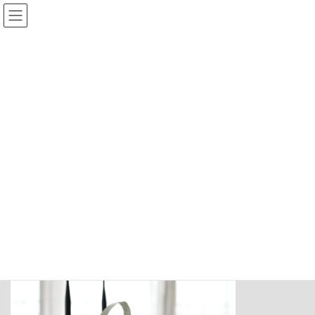
コ
ナ
ン
ビ
テ
ゲ
ン
ー
ツ
シ
へ
ョ
工作部
ス
ン
キ
に
ッ
移
プ
動
HOME
工作部
大学で大型コンピュータに触ってから興味を持ち、Z80のボードパ
ソコンを自作しアセンブラを覚え、PETやPS/V VISIONでBASIC
を覚え、仕事でPC98やMACを使い、インターネットの時代になっ
てからはもっぱらオフィスとメールとブラウザを使い続ける
日々。定年後はぼけ防止にRaspberry PiやM5Stackで遊んでます。