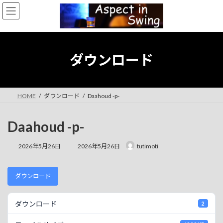
コ
ナ
ン
ビ
テ
ゲ
ン
ー
ツ
シ
へ
ョ
ダウンロード
ス
ン
キ
に
ッ
移
プ
動
HOME
ダウンロード
Daahoud -p-
Daahoud -p-
最
2026年5月26日
2026年5月26日
tutimoti
終
更
新
ダウンロード
日
時
:
ダウンロード
2