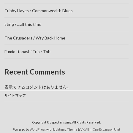
Tubby Hayes / Commonwealth Blues
sting / …all this time
The Crusaders / Way Back Home
Fumio Itabashi Trio / Toh
Recent Comments
表示できるコメントはありません。
サイトマップ
Copyright © aspect in swing All Rights Reserved.
Powered by
WordPress
with
Lightning Theme
&
VK All in One Expansion Unit