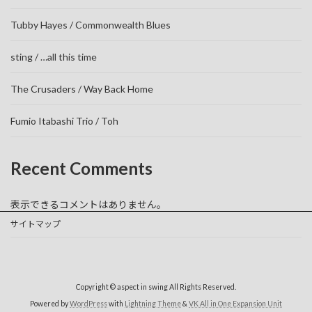
Tubby Hayes / Commonwealth Blues
sting / …all this time
The Crusaders / Way Back Home
Fumio Itabashi Trio / Toh
Recent Comments
表示できるコメントはありません。
サイトマップ
Copyright © aspect in swing All Rights Reserved.
Powered by
WordPress
with
Lightning Theme
&
VK All in One Expansion Unit