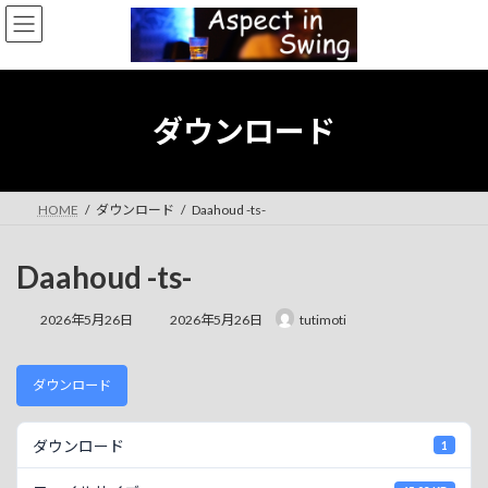
コ
ナ
ン
ビ
テ
ゲ
ン
ー
ツ
シ
へ
ョ
ダウンロード
ス
ン
キ
に
ッ
移
プ
動
HOME
ダウンロード
Daahoud -ts-
Daahoud -ts-
最
2026年5月26日
2026年5月26日
tutimoti
終
更
新
ダウンロード
日
時
:
ダウンロード
1