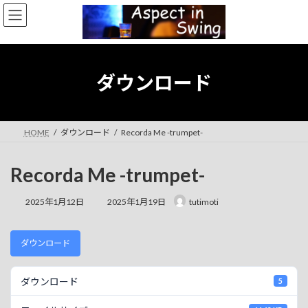
コ
ナ
ン
ビ
テ
ゲ
ン
ー
ツ
シ
へ
ョ
ダウンロード
ス
ン
キ
に
ッ
移
プ
動
HOME
ダウンロード
Recorda Me -trumpet-
Recorda Me -trumpet-
最
2025年1月12日
2025年1月19日
tutimoti
終
更
新
ダウンロード
日
時
:
ダウンロード
5