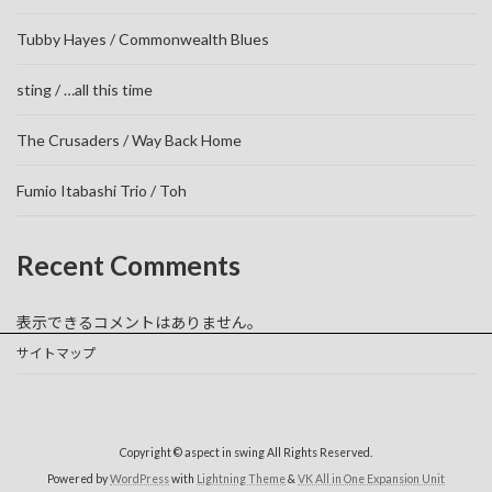
Tubby Hayes / Commonwealth Blues
sting / …all this time
The Crusaders / Way Back Home
Fumio Itabashi Trio / Toh
Recent Comments
表示できるコメントはありません。
サイトマップ
Copyright © aspect in swing All Rights Reserved.
Powered by
WordPress
with
Lightning Theme
&
VK All in One Expansion Unit