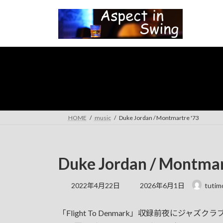
コ
ナ
ン
ビ
テ
ゲ
ン
ー
ツ
シ
へ
ョ
ス
ン
キ
に
ッ
移
プ
動
HOME
music
Duke Jordan / Montmartre '73
Duke Jordan / Montmar
最
2022年4月22日
2026年6月1日
tutim
終
更
「Flight To Denmark」収録前夜に
新