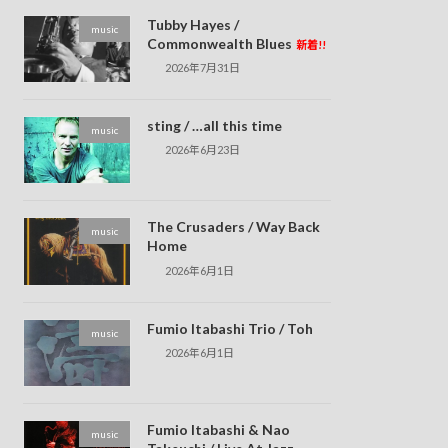
Tubby Hayes /
music
Commonwealth Blues
新着!!
2026年7月31日
sting / …all this time
music
2026年6月23日
The Crusaders / Way Back
music
Home
2026年6月1日
Fumio Itabashi Trio / Toh
music
2026年6月1日
Fumio Itabashi & Nao
music