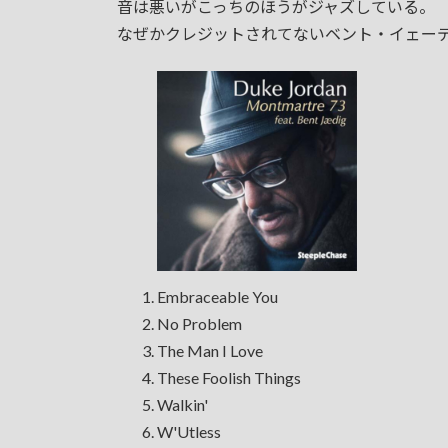
日
音は悪いがこっちのほうがジャズしている。
時
なぜかクレジットされてないベント・イェーディクの
:
Embraceable You
No Problem
The Man I Love
These Foolish Things
Walkin'
W'Utless