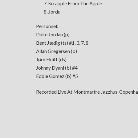
Scrapple From The Apple
Jordu
Personnel:
Duke Jordan (p)
Bent Jædig (ts) #1, 3, 7, 8
Allan Gregersen (b)
Jørn Elniff (ds)
Johnny Dyani (b) #4
Eddie Gomez (b) #5
Recorded Live At Montmartre Jazzhus, Copenh