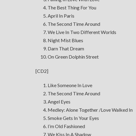
The Best Thing For You
April In Paris
The Second Time Around
We Live In Two Different Worlds
Night Mist Blues
Darn That Dream
On Green Dolphin Street
[CD2]
Like Someone In Love
The Second Time Around
Angel Eyes
Medley: Alone Together /Love Walked In
Smoke Gets In Your Eyes
I’m Old Fashioned
We Kiss In A Shadow