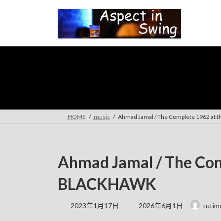
コ
ナ
ン
ビ
テ
ゲ
ン
ー
ツ
シ
へ
ョ
ス
ン
キ
に
ッ
移
プ
動
HOME
music
Ahmad Jamal / The Complete 1962 at
Ahmad Jamal / The Com
BLACKHAWK
最
2023年1月17日
2026年6月1日
tutim
終