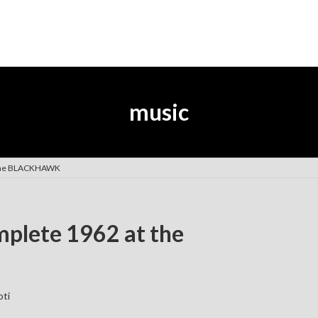
music
 the BLACKHAWK
plete 1962 at the
oti