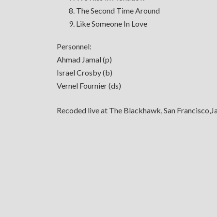
The Second Time Around
Like Someone In Love
Personnel:
Ahmad Jamal (p)
Israel Crosby (b)
Vernel Fournier (ds)
Recoded live at The Blackhawk, San Francisco,Ja