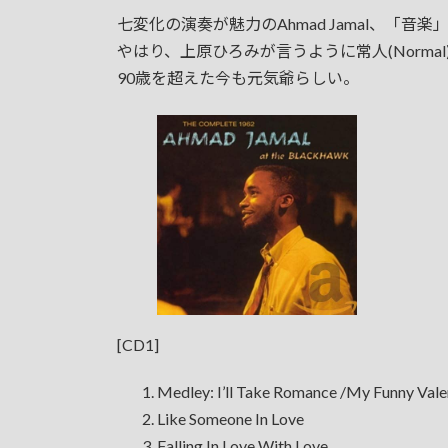
更
七変化の演奏が魅力のAhmad Jamal、「
新
日
やはり、上原ひろみが言うように常人(Norma
時
90歳を超えた今も元気爺らしい。
:
[CD1]
Medley: I’ll Take Romance /My Funny Vale
Like Someone In Love
Falling In Love With Love