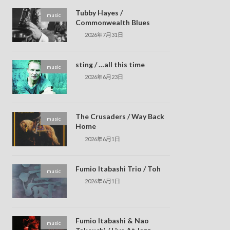
Tubby Hayes /
music
Commonwealth Blues
2026年7月31日
sting / …all this time
music
2026年6月23日
The Crusaders / Way Back
music
Home
2026年6月1日
Fumio Itabashi Trio / Toh
music
2026年6月1日
Fumio Itabashi & Nao
music