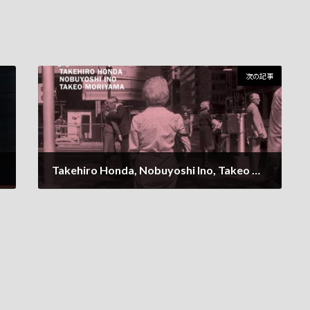
次の記事
Takehiro Honda, Nobuyoshi Ino, Takeo Moriyama / My Funny Valentine
2023年1月17日