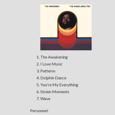
日
時
:
The Awakening
I Love Music
Patterns
Dolphin Dance
You're My Everything
Stolen Moments
Wave
Personnel: