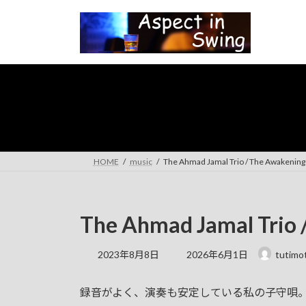
コ
ナ
ン
ビ
テ
ゲ
ン
ー
ツ
シ
へ
ョ
ス
ン
キ
に
ッ
移
プ
動
HOME
music
The Ahmad Jamal Trio / The Awakening
The Ahmad Jamal Trio 
最
2023年8月8日
2026年6月1日
tutimot
終
更
録音がよく、演奏も安定している私の子守唄
新