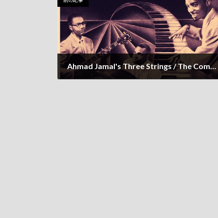
前の記事
Ahmad Jamal's Three Strings / The Complete Okeh, Parrot & Epic Sessions 1951-1955
2023年8月8日