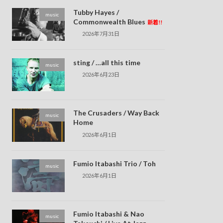
Tubby Hayes /
music
Commonwealth Blues
新着!!
2026年7月31日
sting / …all this time
music
2026年6月23日
The Crusaders / Way Back
music
Home
2026年6月1日
Fumio Itabashi Trio / Toh
music
2026年6月1日
Fumio Itabashi & Nao
music