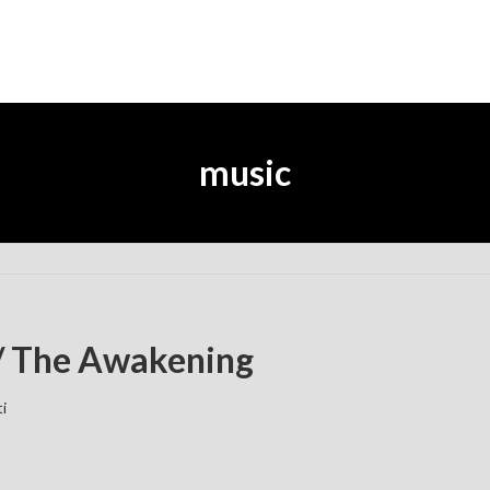
music
/ The Awakening
i
。