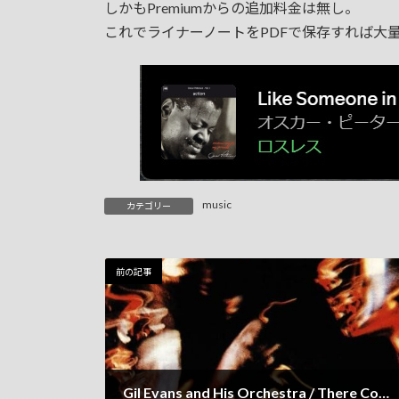
日
しかもPremiumからの追加料金は無し。
時
これでライナーノートをPDFで保存すれば大
:
music
カテゴリー
前の記事
Gil Evans and His Orchestra / There Comes a Time