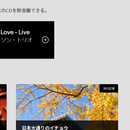
量のCDを断舎離できる。
次の記事
日本大通りのイチョウ