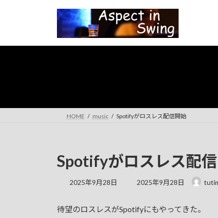
コ
ナ
ン
ビ
テ
ゲ
ン
ー
ツ
シ
へ
ョ
ス
ン
キ
に
ッ
移
プ
動
HOME
music
Spotifyがロスレス配信開始
Spotifyがロスレス配
最
2025年9月28日
2025年9月28日
tuti
終
更
待望のロスレスがSpotifyにもやってきた。
新