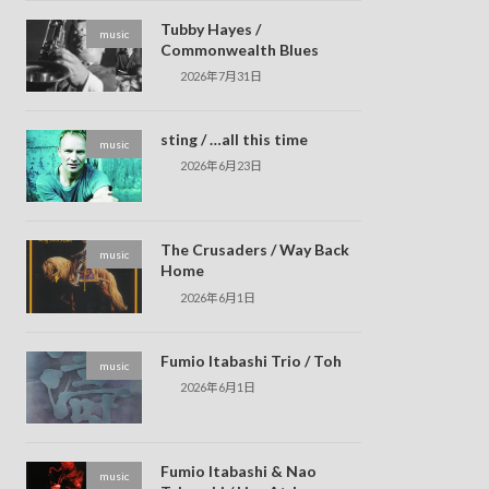
Tubby Hayes /
music
Commonwealth Blues
2026年7月31日
sting / …all this time
music
2026年6月23日
The Crusaders / Way Back
music
Home
2026年6月1日
Fumio Itabashi Trio / Toh
music
2026年6月1日
Fumio Itabashi & Nao
music